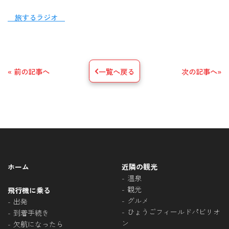
旅するラジオ
« 前の記事へ
一覧へ戻る
次の記事へ»
ホーム
近隣の観光
温泉
観光
飛行機に乗る
グルメ
出発
ひょうごフィールドパビリオ
到着手続き
ン
欠航になったら