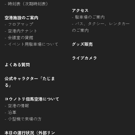
時刻表（次期時刻表）
アクセス
駐車場のご案内
空港施設のご案内
バス、タクシー、レンタカー
フロアマップ
のご案内
空港内テナント
会議室の貸館
イベント用駐車場について
グッズ販売
ライブカメラ
よくある質問
公式キャラクター「たじま
る」
コウノトリ但馬空港について
空港の情報
沿革
小型機で来場の方
本日の運行状況（外部リン