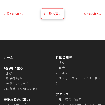
« 前の記事へ
一覧へ戻る
次の記事へ»
ホーム
近隣の観光
温泉
観光
飛行機に乗る
グルメ
出発
ひょうごフィールドパビリオ
到着手続き
ン
欠航になったら
時刻表（次期時刻表）
アクセス
駐車場のご案内
空港施設のご案内
バス、タクシー、レンタカー
フロアマップ