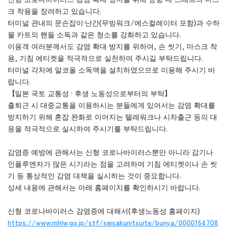
크 착용을 장려하고 있습니다.
터미널 관내의 문손잡이·난간(무빙워크/에스컬레이터 포함)과 수하
물 카트의 핸들 소독과 같은 청소를 강화하고 있습니다.
이용객 여러분께서도 감염 확대 방지를 위하여, 손 씻기, 마스크 착
용, 기침 에티켓을 적극적으로 실천하여 주시길 부탁드립니다.
터미널 각처에 알코올 소독액을 설치하였으므로 이용해 주시기 바
랍니다.
【일본 국토 교통성 · 후생 노동성으로부터의 부탁】
출퇴근 시 대중교통을 이용하시는 분들에게 있어서는 감염 확대를
방지하기 위해 혼잡 완화로 이어지는 텔레워크나 시차출근 등의 대
응을 적극적으로 실시하여 주시기를 부탁드립니다.
감염증 예방에 관해서는 신형 코로나바이러스뿐만 아니라 감기나
인플루엔자가 많은 시기라는 점을 고려하여 기침 에티켓이나 손 씻
기 등 통상적인 감염 대책을 실시하는 것이 중요합니다.
상세 내용에 관해서는 아래 홈페이지를 확인하시기 바랍니다.
신형 코로나바이러스 감염증에 대해서(후생노동성 홈페이지)
https://www.mhlw.go.jp/stf/seisakunitsuite/bunya/0000164708