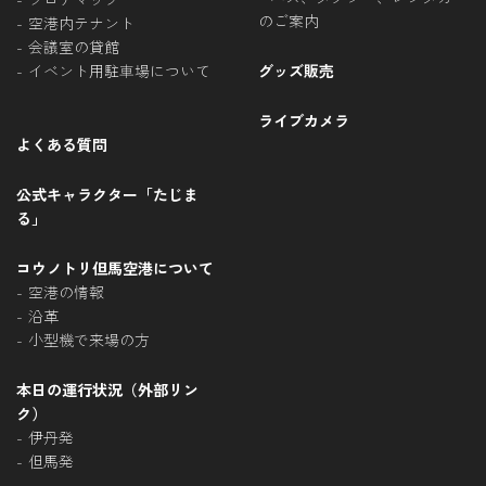
のご案内
空港内テナント
会議室の貸館
イベント用駐車場について
グッズ販売
ライブカメラ
よくある質問
公式キャラクター「たじま
る」
コウノトリ但馬空港について
空港の情報
沿革
小型機で来場の方
本日の運行状況（外部リン
ク）
伊丹発
但馬発