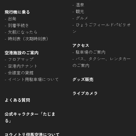
温泉
観光
飛行機に乗る
グルメ
出発
ひょうごフィールドパビリオ
到着手続き
ン
欠航になったら
時刻表（次期時刻表）
アクセス
駐車場のご案内
空港施設のご案内
バス、タクシー、レンタカー
フロアマップ
のご案内
空港内テナント
会議室の貸館
イベント用駐車場について
グッズ販売
ライブカメラ
よくある質問
公式キャラクター「たじま
る」
コウノトリ但馬空港について