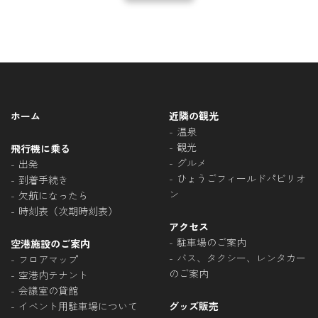
ホーム
近隣の観光
温泉
観光
飛行機に乗る
グルメ
出発
ひょうごフィールドパビリオ
到着手続き
ン
欠航になったら
時刻表（次期時刻表）
アクセス
駐車場のご案内
空港施設のご案内
バス、タクシー、レンタカー
フロアマップ
のご案内
空港内テナント
会議室の貸館
イベント用駐車場について
グッズ販売