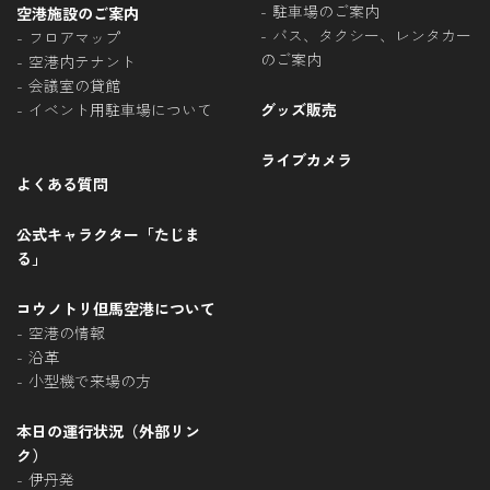
駐車場のご案内
空港施設のご案内
バス、タクシー、レンタカー
フロアマップ
のご案内
空港内テナント
会議室の貸館
イベント用駐車場について
グッズ販売
ライブカメラ
よくある質問
公式キャラクター「たじま
る」
コウノトリ但馬空港について
空港の情報
沿革
小型機で来場の方
本日の運行状況（外部リン
ク）
伊丹発