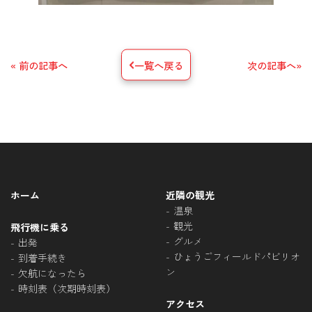
« 前の記事へ
一覧へ戻る
次の記事へ»
ホーム
近隣の観光
温泉
観光
飛行機に乗る
グルメ
出発
ひょうごフィールドパビリオ
到着手続き
ン
欠航になったら
時刻表（次期時刻表）
アクセス