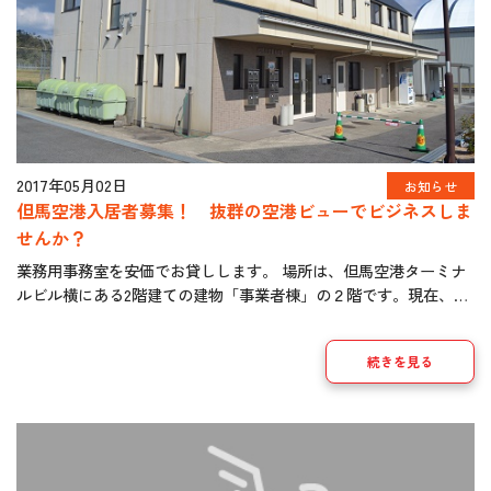
2017年05月02日
お知らせ
但馬空港入居者募集！ 抜群の空港ビューでビジネスしま
せんか？
業務用事務室を安価でお貸しします。 場所は、但馬空港ターミナ
ルビル横にある2階建ての建物「事業者棟」の２階です。現在、２
部屋空いています。 どちらの部屋からもエプロンが目の前で、航
空機の離着陸がすぐそこに見えます。 航空 […]
続きを見る