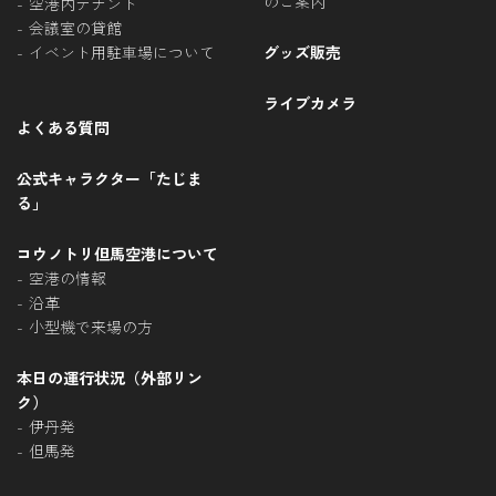
のご案内
空港内テナント
会議室の貸館
イベント用駐車場について
グッズ販売
ライブカメラ
よくある質問
公式キャラクター「たじま
る」
コウノトリ但馬空港について
空港の情報
沿革
小型機で来場の方
本日の運行状況（外部リン
ク）
伊丹発
但馬発