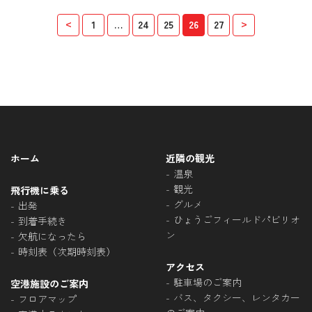
<
>
1
…
24
25
26
27
ホーム
近隣の観光
温泉
観光
飛行機に乗る
グルメ
出発
ひょうごフィールドパビリオ
到着手続き
ン
欠航になったら
時刻表（次期時刻表）
アクセス
駐車場のご案内
空港施設のご案内
バス、タクシー、レンタカー
フロアマップ