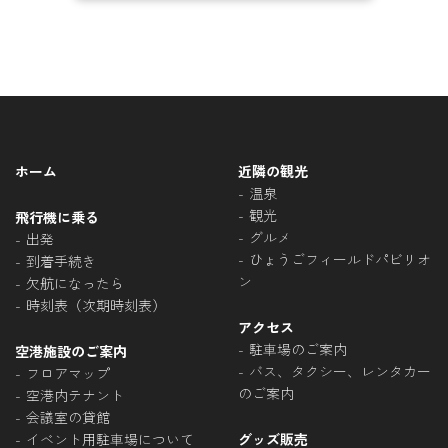
ホーム
近隣の観光
温泉
観光
飛行機に乗る
グルメ
出発
ひょうごフィールドパビリオ
到着手続き
ン
欠航になったら
時刻表（次期時刻表）
アクセス
駐車場のご案内
空港施設のご案内
バス、タクシー、レンタカー
フロアマップ
のご案内
空港内テナント
会議室の貸館
イベント用駐車場について
グッズ販売