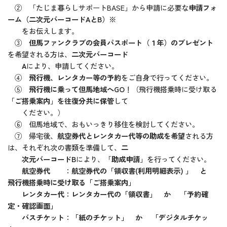
② 「たじま暮らしサポートBASE」から申請に必要な
申請フォ
ーム（二次元バーコードAとB）※
をお伝えします。
③
但馬ファンクラブの会員パスポート（１年）のプレゼント
を希望される方は、
二次元バーコード
A
により、申請してください。
④
飛行機、レンタカー等の予約
をご自身で行ってください。
⑤
飛行機に乗って但馬地域へGO
！（飛行機搭乗時に受け取る
「
ご搭乗案内
」
を往復分共に保管
して
ください。）
⑥ 但馬地域で、おもいっきり移住を検討してください。
⑦ 帰宅後、
航空券代とレンタカー代等の助成を希望
される方
は、それぞれ次の書類を準備して、
二
次元バーコードB
により、「
助成申請
」を行ってください。
航空券代
：
航空券代の「領収書(利用明細表示) 」 と
飛行機搭乗時に受け取る「ご搭乗案内」
レンタカー代
：
レンタカー代の「領収書」 か 「予約確
定・確認画面」
バスチケット
：
「紙のチケット」 か 「デジタルチケッ