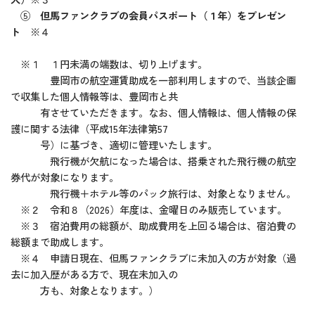
⑤
但馬ファンクラブの会員パスポート（１年）をプレゼン
ト
※４
※１ １円未満の端数は、切り上げます。
豊岡市の航空運賃助成を一部利用しますので、当該企画
で収集した個人情報等は、豊岡市と共
有させていただきます。なお、個人情報は、個人情報の保
護に関する法律（平成15年法律第57
号）に基づき、適切に管理いたします。
飛行機が欠航になった場合は、搭乗された飛行機の航空
券代が対象になります。
飛行機＋ホテル等のパック旅行は、対象となりません。
※２ 令和８（2026）年度は、金曜日のみ販売しています。
※３ 宿泊費用の総額が、助成費用を上回る場合は、宿泊費の
総額まで助成します。
※４ 申請日現在、但馬ファンクラブに未加入の方が対象（過
去に加入歴がある方で、現在未加入の
方も、対象となります。）