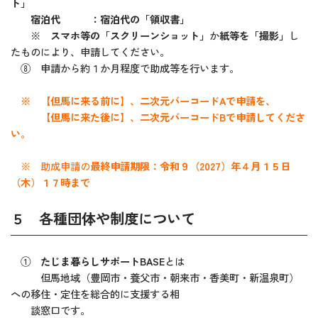
ト」
宿泊代 ：宿泊代の「領収書」
※
スマホ等の「スクリーンショット」
か
紙等を「撮影」
し
たものにより、申請してください。
⑧ 申請から約１か月程度で助成等を行います。
※ 【但馬に来る前に】、二次元バーコードAで申請を、
【但馬に来た後に】、二次元バーコードBで申請してくださ
い。
※ 助成申請の
最終申請期限：令和９（2027）年４月１５日
（木）１７時まで
５ 各種団体や制度について
①
たじま暮らしサポートBASE
とは
但馬地域（豊岡市・養父市・朝来市・香美町・新温泉町）
への移住・定住を総合的に支援する相
談窓口です。