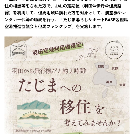
住の相談等をされた方
で、
JALの定期便（羽田⇔伊丹⇔但馬路
線）を利用
して、
但馬地域に訪れた方
を対象として、航空券やレ
ンタカー代等の助成を行う、「
たじま暮らしサポートBASE＆但馬
空港推進協議会と但馬ファンクラブ
」を実施します。