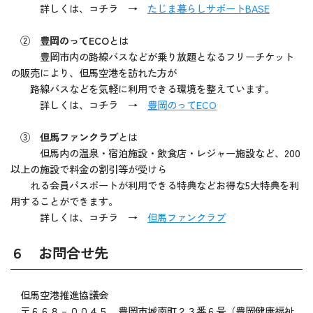
詳しくは、コチラ →
たじま暮らしサポートBASE
②
豊岡のってECO
とは
豊岡市内の路線バスなどが乗り放題となるフリーチケット
の販売により、但馬空港を訪れた方が
路線バスなどを気軽に利用できる環境を整えています。
詳しくは、コチラ →
豊岡のってECO
③
但馬ファンクラブ
とは
但馬内の温泉・宿泊施設・飲食店・レジャー施設など、200
以上の施設で料金の割引等が受けら
れる会員パスポートが利用できる特典などお得な5大特典を利
用することができます。
詳しくは、コチラ →
但馬ファンクラブ
６ お問合せ先
但馬空港推進協議会
〒６６８－００４５ 豊岡市城南町２３番６号（豊岡健康福祉