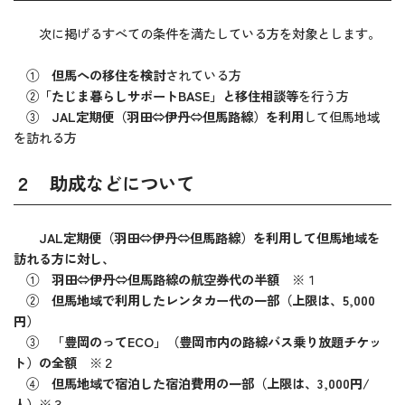
次に掲げるすべての条件を満たしている方を対象とします。
①
但馬への移住を検討
されている方
②
「たじま暮らしサポートBASE」と移住相談等
を行う方
③
JAL定期便（羽田⇔伊丹⇔但馬路線）を利用
して但馬地域
を訪れる方
２ 助成などについて
JAL定期便（羽田⇔伊丹⇔但馬路線）を利用して但馬地域を
訪れる方に対し、
①
羽田⇔伊丹⇔但馬路線の航空券代の半額
※１
②
但馬地域で利用したレンタカー代の一部（上限は、5,000
円）
③
「豊岡のってECO」（豊岡市内の路線バス乗り放題チケッ
ト）の全額
※２
④
但馬地域で宿泊した宿泊費用の一部（上限は、3,000円/
人）
※３